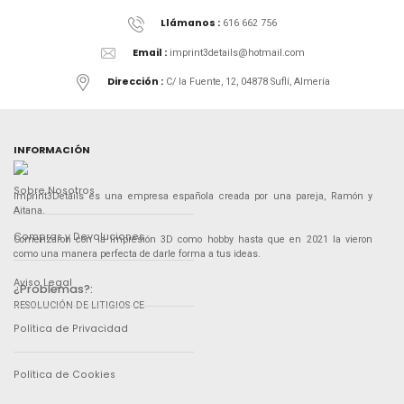
Llámanos :
616 662 756
Email :
imprint3details@hotmail.com
Dirección :
C/ la Fuente, 12, 04878 Suflí, Almería
INFORMACIÓN
Sobre Nosotros
Imprint3Details es una empresa española creada por una pareja, Ramón y
Aitana.
Compras y Devoluciones
Comenzaron con la impresión 3D como hobby hasta que en 2021 la vieron
como una manera perfecta de darle forma a tus ideas.
Aviso Legal
¿Problemas?:
RESOLUCIÓN DE LITIGIOS CE
Política de Privacidad
Política de Cookies