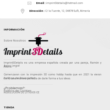
Email :
imprint3details@hotmail.com
Dirección :
C/ la Fuente, 12, 04878 Suflí, Almería
INFORMACIÓN
Sobre Nosotros
Compras y Devoluciones
Imprint3Details es una empresa española creada por una pareja, Ramón y
Aviso Legal
Aitana.
Comenzaron con la impresión 3D como hobby hasta que en 2021 la vieron
Política de Privacidad
como una manera perfecta de darle forma a tus ideas.
¿Problemas?:
Política de Cookies
RESOLUCIÓN DE LITIGIOS CE
TIENDA