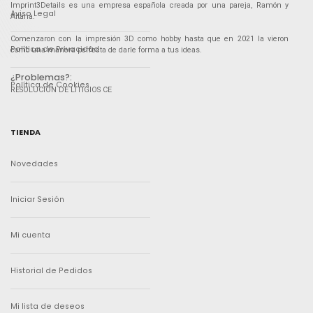
Imprint3Details es una empresa española creada por una pareja, Ramón y
Aviso Legal
Aitana.
Comenzaron con la impresión 3D como hobby hasta que en 2021 la vieron
Política de Privacidad
como una manera perfecta de darle forma a tus ideas.
¿Problemas?:
Política de Cookies
RESOLUCIÓN DE LITIGIOS CE
TIENDA
Novedades
Iniciar Sesión
Mi cuenta
Historial de Pedidos
Mi lista de deseos