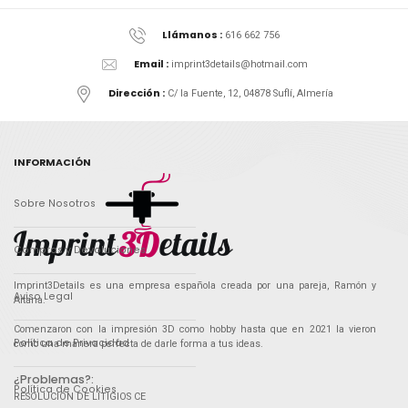
Llámanos :
616 662 756
Email :
imprint3details@hotmail.com
Dirección :
C/ la Fuente, 12, 04878 Suflí, Almería
INFORMACIÓN
Sobre Nosotros
Compras y Devoluciones
Imprint3Details es una empresa española creada por una pareja, Ramón y
Aviso Legal
Aitana.
Comenzaron con la impresión 3D como hobby hasta que en 2021 la vieron
Política de Privacidad
como una manera perfecta de darle forma a tus ideas.
¿Problemas?:
Política de Cookies
RESOLUCIÓN DE LITIGIOS CE