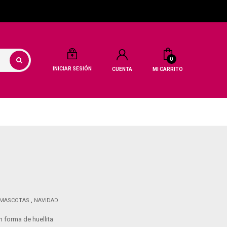
0
INICIAR SESIÓN
CUENTA
MI CARRITO
MASCOTAS
NAVIDAD
n forma de huellita